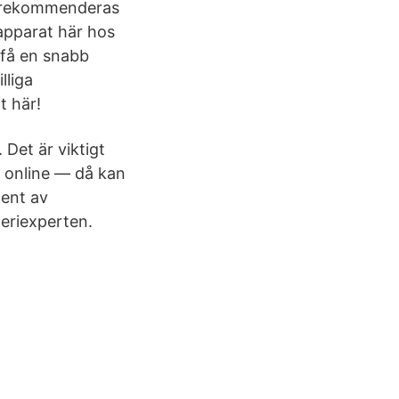
ch rekommenderas
rapparat här hos
 få en snabb
lliga
t här!
 Det är viktigt
a online — då kan
ment av
teriexperten.