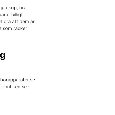
d
ygga köp, bra
arat billigt
et bra att dem är
ma som räcker
gg
 horapparater.se
ributiken.se ·