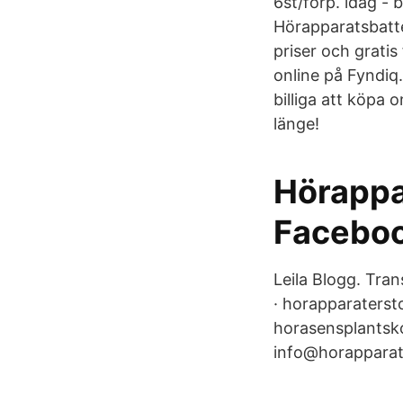
6st/förp. idag - 
Hörapparatsbatter
priser och gratis 
online på Fyndiq.
billiga att köpa
länge!
Hörappa
Facebo
Leila Blogg. Tra
· horapparaterst
horasensplantskol
info@horapparats