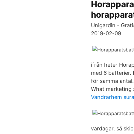
Horapparat
horapparat
Unigardin - Grati
2019-02-09.
ifrån heter Hörap
med 6 batterier.
för samma antal.
What marketing s
Vandrarhem sur
vardagar, så skic