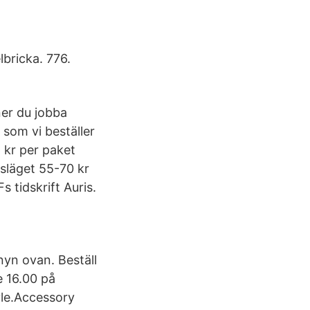
lbricka. 776.
ner du jobba
 som vi beställer
6 kr per paket
gsläget 55-70 kr
 tidskrift Auris.
enyn ovan. Beställ
e 16.00 på
vle.Accessory