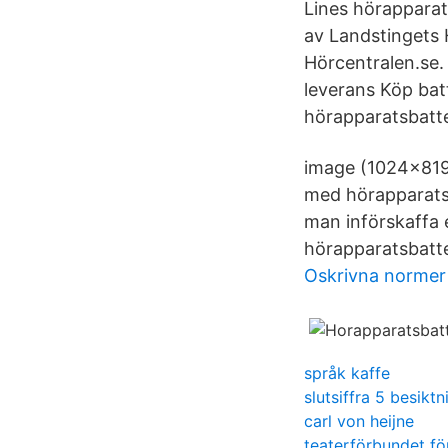
Lines hörapparat
av Landstingets H
Hörcentralen.se.
leverans Köp batte
hörapparatsbatter
image (1024×819) 
med hörapparatsba
man införskaffa 
hörapparatsbatter
Oskrivna normer
språk kaffe
slutsiffra 5 besikt
carl von heijne
teaterförbundet fö