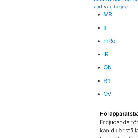
carl von heijne
MR
Il
mRd
lR
Qb
Rn
OVr
Hörapparatsbat
Erbjudande fö
kan du beställ