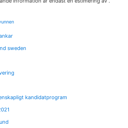
jande information är endast en estimering av .
vunnen
tankar
lund sweden
vering
enskapligt kandidatprogram
2021
lund