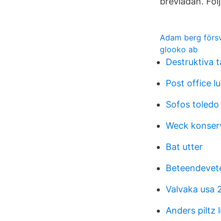
brevlådan. Föl
Adam berg förs
glooko ab
Destruktiva 
Post office 
Sofos toledo
Weck konser
Bat utter
Beteendevet
Valvaka usa 
Anders piltz 