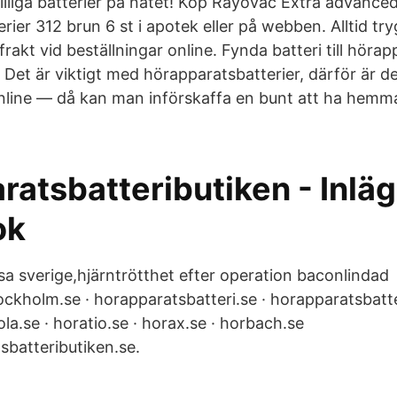
billiga batterier på nätet! Köp Rayovac Extra advance
ier 312 brun 6 st i apotek eller på webben. Alltid tr
frakt vid beställningar online. Fynda batteri till hörapp
 Det är viktigt med hörapparatsbatterier, därför är d
 online — då kan man införskaffa en bunt att ha hem
ratsbatteributiken - Inlä
ok
nsa sverige,hjärntrötthet efter operation baconlindad
ockholm.se · horapparatsbatteri.se · horapparatsbatte
a.se · horatio.se · horax.se · horbach.se
batteributiken.se.