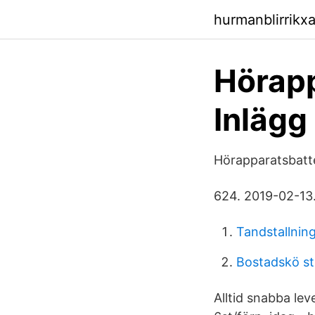
hurmanblirrikxa
Hörapp
Inlägg
Hörapparatsbatter
624. 2019-02-13.
Tandstallning
Bostadskö s
Alltid snabba lev