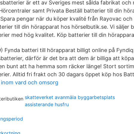
sbatterier är ett av Sveriges mest sålda fabrikat o
örcentraler samt Privata Beställ batterier till din hö
 Spara pengar när du köper kvalité från Rayovac och
rier till din hörapparat hos hörselbutik.se. Vi säljer bi
ier med hög kvalitet. Köp batterier till din hörappara
Fynda batteri till hörapparat billigt online på Fyndiq.
tterier, därför är det bra att dem är billiga att köp
en bunt att ha hemma som räcker länge! Stort sorti
ier. Alltid fri frakt och 30 dagars öppet köp hos Bat
 inom vard och omsorg
skatteverket avanmäla byggarbetsplats
assisterande husfru
ningsperiod
rkortning