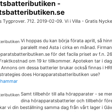
sbatteributiken -
sbatteributiken.se
s Tygprover. 712. 2019-02-09. Vi i Villa - Gratis Nycke
Vi hoppas du kan börja förata aprill, så hin
paralellt med Asta i cirka en månad. Firman
paratsbatteributiken.se för det facila priset av f.n. 2
 Fraktkostnad om 19 kr tillkommer. Apoteken tar i da
 Annons om dessa batterier brukar också finnas i HRFs
trategies does Horapparatsbatteributiken use?
ahammar
Samt tillbehör till alla hörapparater - se m
dina hörapparatsbatterier och tillbehör för
kar vi din beställning samma dag från vårt lager i Gä