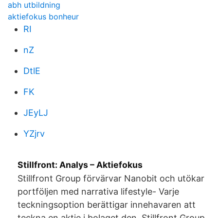
abh utbildning
aktiefokus bonheur
RI
nZ
DtlE
FK
JEyLJ
YZjrv
Stillfront: Analys – Aktiefokus
Stillfront Group förvärvar Nanobit och utökar
portföljen med narrativa lifestyle- Varje
teckningsoption berättigar innehavaren att
teckna en aktie i bolaget den Stillfront Group