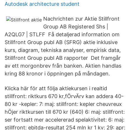
Autodesk architecture student
Nachrichten zur Aktie Stillfront
Group AB Registered Shs |
A2QLG7 | STLFF Få detaljerad information om
Stillfront Group publ AB (SFRG) aktie inklusive
kurs, diagram, tekniska analyser, empirisk data,
Stillfront Group publ AB rapporter Det framgår
av ett morgonbrev från banken. Aktien handlas
kring 88 kronor i öppningen på måndagen.
Klicka här för att följa aktiekursen i realtid
stillfront: riktkurs 670 kr,fÖrvÄrv kan addera 40-
80 kr -kepler: 7: maj: stillfront: kepler cheuvreux
hÖjer riktkursen till 670 kr (640) 6: maj: stillfront:
ser fortsatt mer accelererad spelaktivitet: 6: maj:
stillfront: ebitda-resultat 254 mln kr 1 kv: 29: apr: